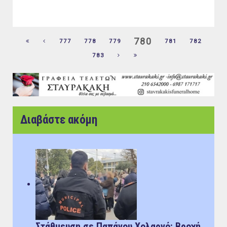
780
777
778
779
781
782
783
Διαβάστε ακόμη
Στάθμευση σε Παπάγου Χολαργό: Bροχή