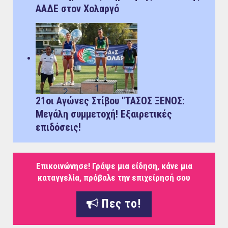
ΑΑΔΕ στον Χολαργό
21οι Αγώνες Στίβου "ΤΑΣΟΣ ΞΕΝΟΣ:
Μεγάλη συμμετοχή! Εξαιρετικές
επιδόσεις!
Επικοινώνησε! Γράψε μια είδηση, κάνε μια
καταγγελία, πρόβαλε την επιχείρησή σου
Πες το!