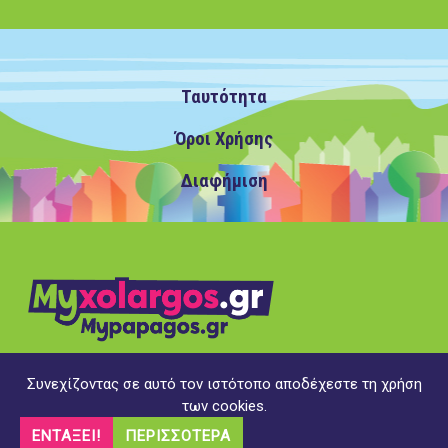
Ταυτότητα
Όροι Χρήσης
Διαφήμιση
Συνεχίζοντας σε αυτό τον ιστότοπο αποδέχεστε τη χρήση
Copyright ©2020 MyXolargos.gr/MyPapagos.gr, με την
των cookies.
επιφύλαξη παντός δικαιώματος
ΕΝΤΆΞΕΙ!
ΠΕΡΙΣΣΌΤΕΡΑ