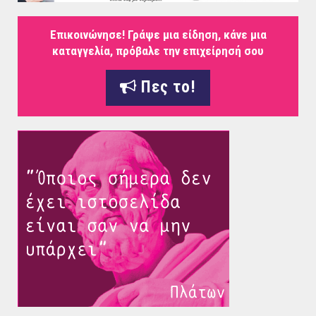
Επικοινώνησε! Γράψε μια είδηση, κάνε μια
καταγγελία, πρόβαλε την επιχείρησή σου
Πες το!