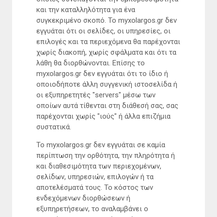
και την καταλληλότητα για ένα
συγκεκριμένο σκοπό. Το myxolargos.gr δεν
εγγυάται ότι οι σελίδες, οι υπηρεσίες, οι
επιλογές και τα περιεχόμενα θα παρέχονται
χωρίς διακοπή, χωρίς σφάλματα και ότι τα
λάθη θα διορθώνονται. Επίσης το
myxolargos.gr δεν εγγυάται ότι το ίδιο ή
οποιοδήποτε άλλη συγγενική ιστοσελίδα ή
οι εξυπηρετητές "servers" μέσω των
οποίων αυτά τίθενται στη διάθεσή σας, σας
παρέχονται χωρίς "ιούς" ή άλλα επιζήμια
συστατικά.
Το myxolargos.gr δεν εγγυάται σε καμία
περίπτωση την ορθότητα, την πληρότητα ή
και διαθεσιμότητα των περιεχομένων,
σελίδων, υπηρεσιών, επιλογών ή τα
αποτελέσματά τους. Το κόστος των
ενδεχόμενων διορθώσεων ή
εξυπηρετήσεων, το αναλαμβάνει ο