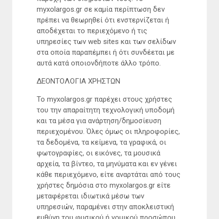
myxolargos.gr σε καμία περίπτωση δεν
πρέπει να θεωρηθεί ότι ενστερνίζεται ή
αποδέχεται το περιεχόμενο ή τις
υπηρεσίες των web sites και των σελίδων
στα οποία παραπέμπει ή ότι συνδέεται με
αυτά κατά οποιονδήποτε άλλο τρόπο.
ΔΕΟΝΤΟΛΟΓΙΑ ΧΡΗΣΤΩΝ
Το myxolargos.gr παρέχει στους χρήστες
του την απαραίτητη τεχνολογική υποδομή
και τα μέσα για ανάρτηση/δημοσίευση
περιεχομένου. Όλες όμως οι πληροφορίες,
τα δεδομένα, τα κείμενα, τα γραφικά, οι
φωτογραφίες, οι εικόνες, τα μουσικά
αρχεία, τα βίντεο, τα μηνύματα και εν γένει
κάθε περιεχόμενο, είτε αναρτάται από τους
χρήστες δημόσια στο myxolargos.gr είτε
μεταφέρεται ιδιωτικά μέσω των
υπηρεσιών, παραμένει στην αποκλειστική
ευθύνη του φυσικού ή νομικού προσώπου