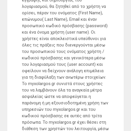
λογαριασμού, θα ζητηθεί από το χρήστη να
ορίσει, πέραν του ονόματος (First Name),
επώνυμου( Last Name), Email και έναν
προσωπικό κωδικό πρόσβασης (password)
και ένα όνομα χρήστη (user name). Οι
χρήστες είναι αποκλειστικά υπεύθυνοι για
όλες τις πράξεις που διενεργούνται μέσω
του προσωπικού τους ονόματος χρήστη /
κωδικού πρόσβασης και γενικότερα μέσω
του λογαριασμού τους (user account) και
οφείλουν να δείχνουν ανάλογη επιμέλεια
για τη διαφύλαξη των ανωτέρω στοιχείων.
Το myxolargos.gr συνιστά στους χρήστες
του να λαμβάνουν όλα τα αναγκαία μέτρα
ασφαλείας ώστε να αποφεύγεται η
παράνομη ή μη εξουσιοδοτημένη χρήση των
υπηρεσιών του myxolargos.gr και του
κωδικού πρόσβασης σε αυτές από τρίτα
πρόσωπα. Το myxolargos.gr έχει θέσει στη
διάθεση των χρηστών του λειτουργία, μέσω