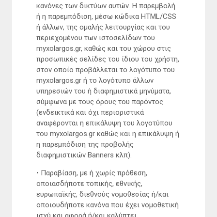
κανόνες των δικτύων αυτών. H παρεμβολή
ή η παρεμπόδιση, μέσω κώδικα HTML/CSS
ή άλλων, της ομαλής λειτουργίας και του
περιεχομένου των ιστοσελίδων του
myxolargos.gr, καθώς και του χώρου στις
προσωπικές σελίδες του ίδιου του χρήστη,
στον οποίο προβάλλεται το λογότυπο του
myxolargos.gr ή το λογότυπο άλλων
υπηρεσιών του ή διαφημιστικά μηνύματα,
σύμφωνα με τους όρους του παρόντος
(ενδεικτικά και όχι περιοριστικά
αναφέρονται η επικάλυψη του λογοτύπου
του myxolargos.gr καθώς και η επικάλυψη ή
η παρεμπόδιση της προβολής
διαφημιστικών Banners κλπ).
• Παραβίαση, με ή χωρίς πρόθεση,
οποιασδήποτε τοπικής, εθνικής,
ευρωπαϊκής, διεθνούς νομοθεσίας ή/και
οποιουδήποτε κανόνα που έχει νομοθετική
ισχύ και αφορά ή/και καλύπτει