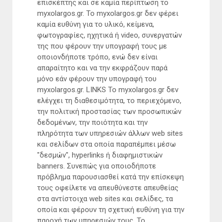
επισκέπτης και σε καμία περίπτωση το
myxolargos.gr. Το myxolargos.gr δεν φέρει
καμία ευθύνη για το υλικό, κείμενα,
φωτογραφίες, ηχητικά ή video, συνεργατών
της που φέρουν την υπογραφή τους με
οποιονδήποτε τρόπο, ενώ δεν είναι
απαραίτητο και να την εκφράζουν παρά
μόνο εάν φέρουν την υπογραφή του
myxolargos.gr. LINKS Το myxolargos.gr δεν
ελέγχει τη διαθεσιμότητα, το περιεχόμενο,
την πολιτική προστασίας των προσωπικών
δεδομένων, την ποιότητα και την
πληρότητα των υπηρεσιών άλλων web sites
και σελίδων στα οποία παραπέμπει μέσω
"δεσμών", hyperlinks ή διαφημιστικών
banners. Συνεπώς για οποιοδήποτε
πρόβλημα παρουσιασθεί κατά την επίσκεψη
τους οφείλετε να απευθύνεστε απευθείας
στα αντίστοιχα web sites και σελίδες, τα
οποία και φέρουν τη σχετική ευθύνη για την
παροχή των υπηρεσιών τους. Το