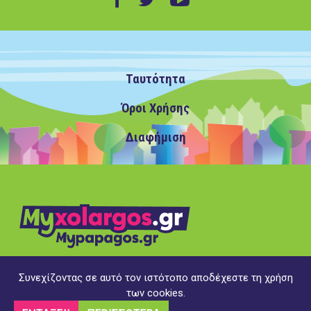
Ταυτότητα
Όροι Χρήσης
Διαφήμιση
Συνεχίζοντας σε αυτό τον ιστότοπο αποδέχεστε τη χρήση
Copyright ©2020 MyXolargos.gr/MyPapagos.gr, με την
των cookies.
επιφύλαξη παντός δικαιώματος