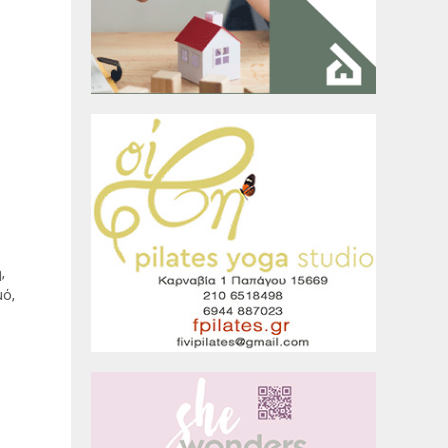
,
μό,