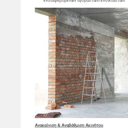
ενδιαφερόμενων αγοραστών/ενοικιαστών.
Ανακαίνιση & Αναβάθμιση Ακινήτου