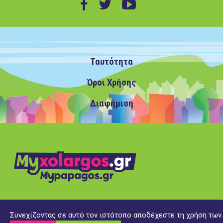
Ταυτότητα
Όροι Χρήσης
Διαφήμιση
Copyright ©2020 MyXolargos.gr/MyPapagos.gr, με την
Συνεχίζοντας σε αυτό τον ιστότοπο αποδέχεστε τη χρήση των 