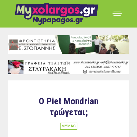
Ο Piet Mondrian
τρώγεται;
MYMAG