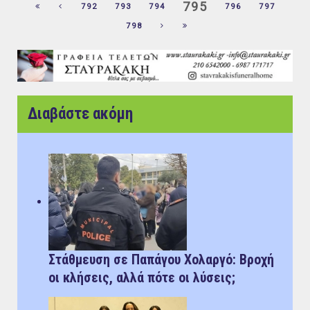
795
792
793
794
796
797
798
Διαβάστε ακόμη
Στάθμευση σε Παπάγου Χολαργό: Bροχή
οι κλήσεις, αλλά πότε οι λύσεις;