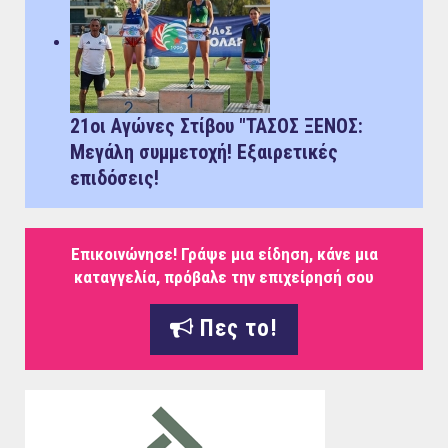
21οι Αγώνες Στίβου "ΤΑΣΟΣ ΞΕΝΟΣ:
Μεγάλη συμμετοχή! Εξαιρετικές
επιδόσεις!
Επικοινώνησε! Γράψε μια είδηση, κάνε μια
καταγγελία, πρόβαλε την επιχείρησή σου
Πες το!