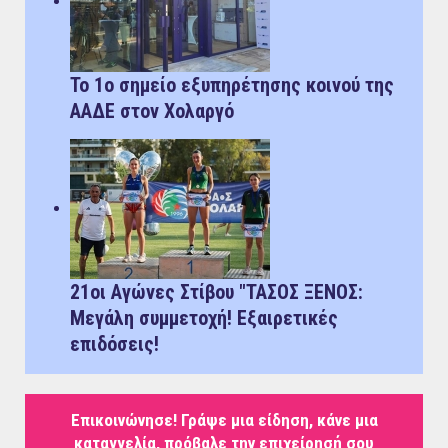
Το 1ο σημείο εξυπηρέτησης κοινού της
ΑΑΔΕ στον Χολαργό
21οι Αγώνες Στίβου "ΤΑΣΟΣ ΞΕΝΟΣ:
Μεγάλη συμμετοχή! Εξαιρετικές
επιδόσεις!
Επικοινώνησε! Γράψε μια είδηση, κάνε μια
καταγγελία, πρόβαλε την επιχείρησή σου