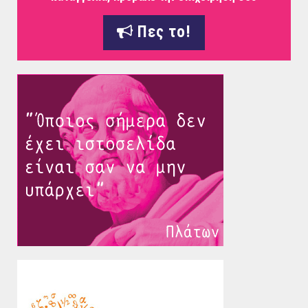
Πες το!