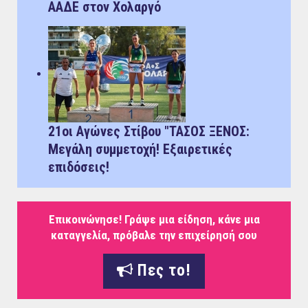
ΑΑΔΕ στον Χολαργό
21οι Αγώνες Στίβου "ΤΑΣΟΣ ΞΕΝΟΣ:
Μεγάλη συμμετοχή! Εξαιρετικές
επιδόσεις!
Επικοινώνησε! Γράψε μια είδηση, κάνε μια
καταγγελία, πρόβαλε την επιχείρησή σου
Πες το!