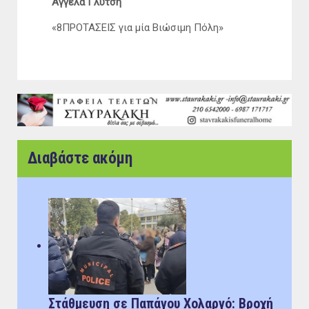
Άγγελα Γλύτση
«8ΠΡΟΤΑΣΕΙΣ για μία Βιώσιμη Πόλη»
Διαβάστε ακόμη
Στάθμευση σε Παπάγου Χολαργό: Bροχή