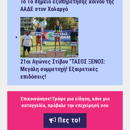
Το 1ο σημείο εξυπηρέτησης κοινού της
ΑΑΔΕ στον Χολαργό
21οι Αγώνες Στίβου "ΤΑΣΟΣ ΞΕΝΟΣ:
Μεγάλη συμμετοχή! Εξαιρετικές
επιδόσεις!
Επικοινώνησε! Γράψε μια είδηση, κάνε μια
καταγγελία, πρόβαλε την επιχείρησή σου
Πες το!