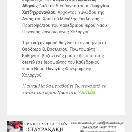
Αθηνών
, ὑπό την διεύθυνση του
κ. Γεωργίου
Χατζηχρόνογλου
,
Άρχοντος Υμνωδού της
Αγίας του Χριστού Μεγάλης Εκκλησίας –
Πρωτοψάλτου του Καθεδρικού Ιερού Ναού
Παναγίας Φανερωμένης Χολαργού.
Τιμητική αναφορά θα γίνει στον αείμνηστο
Θεόδωρο Β. Βασιλείου, Πρωτοψάλτη –
Καθηγητή βυζαντινῆς μουσικῆς, ο οποίος
διετέλεσε Ιεροψάλτης του Καθεδρικού
Ιερού Ναού Παναγίας Φανερωμένης
Χολαργού.
Η συναυλία θα μεταδοθεί ζωντανά από το
κανάλι του Ιερού Ναού στο
YouTube
.