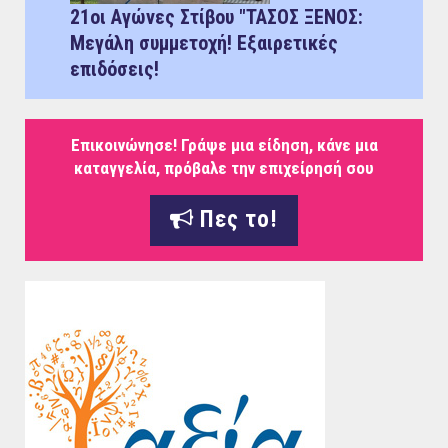
21οι Αγώνες Στίβου "ΤΑΣΟΣ ΞΕΝΟΣ:
Μεγάλη συμμετοχή! Εξαιρετικές
επιδόσεις!
Επικοινώνησε! Γράψε μια είδηση, κάνε μια
καταγγελία, πρόβαλε την επιχείρησή σου
Πες το!