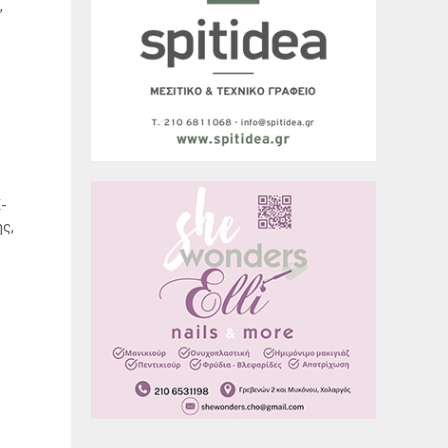
,
-
ς,