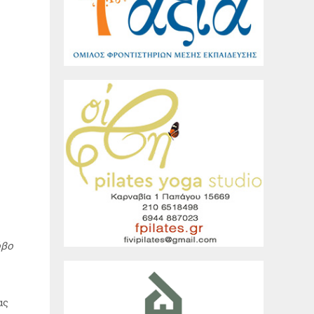
όβο
ας