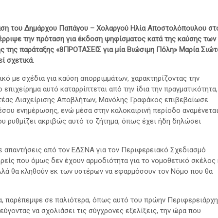
άση
του Δημάρχου Παπάγου – Χολαργού Ηλία Αποστολόπουλου στ
πέρριψε
την πρόταση για έκδοση ψηφίσματος κατά της καύσης των
ς της παράταξης «8ΠΡΟΤΑΣΕΙΣ για μία Βιώσιμη Πόλη» Μαρία Σιώτ
ί σχετικά.
ικό με σχέδια για καύση απορριμμάτων, χαρακτηρίζοντας την
επιχείρημα αυτό καταρρίπτεται από την ίδια την πραγματικότητα,
ατέας Διαχείρισης Αποβλήτων, Μανόλης Γραφάκος επιβεβαίωσε
έσου ενημέρωσης, ενώ μέσα στην καλοκαιρινή περίοδο αναμένετα
υ ρυθμίζει ακριβώς αυτό το ζήτημα, όπως έχει ήδη δηλώσει
ε απαντήσεις από τον ΕΔΣΝΑ για τον Περιφερειακό Σχεδιασμό
ρείς που όμως δεν έχουν αρμοδιότητα για το νομοθετικό σκέλος 
 αλλά θα κληθούν εκ των υστέρων να εφαρμόσουν τον Νόμο που θα
δια, παρέπεμψε σε παλιότερα, όπως αυτό του πρώην Περιφερειάρχη
εύγοντας να σχολιάσει τις σύγχρονες εξελίξεις, την ώρα που