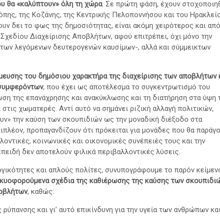
υ θα «καλύπτουν» όλη τη χώρα
. Σε πρώτη φάση, έχουν στοχοποιη
δόπης, της Κοζάνης, της Κεντρικής Πελοποννήσου και του Ηρακλεί
υν δει το φως της δημοσιότητας, είναι ακόμη χειρότερος και απ
 Σχεδίου Διαχείρισης Αποβλήτων, αφού επιτρέπει, όχι μόνο την
των λεγόμενων δευτερογενών καυσίμων-, αλλά και σύμμεικτων
όμευσης του δημόσιου χαρακτήρα της διαχείρισης των αποβλήτων 
 συμφερόντων
, που έχει ως αποτέλεσμα το συγκεντρωτισμό του
ωση της επανάχρησης και ανακύκλωσης και τη διατήρηση στα ύψη 
στις χωματερές. Αντί αυτό να σημάνει ριζική αλλαγή πολιτικών,
υν» την καύση των σκουπιδιών ως την μοναδική διέξοδο στα
πλέον, προπαγανδίζουν ότι πρόκειται για μονάδες που θα παράγ
λοντικές, κοινωνικές και οικονομικές συνέπειές τους και την
επειδή δεν αποτελούν φιλικά περιβαλλοντικές λύσεις.
ογικότητες και απλούς πολίτες, συνυπογράφουμε το παρόν κείμεν
 κυοφορούμενα σχέδια της καθιέρωσης της καύσης των σκουπιδι
ποβλήτων
, καθώς:
 ρύπανσης και γι’ αυτό επικίνδυνη για την υγεία των ανθρώπων κα