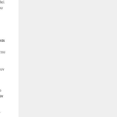
θεί
ου
ό
και
του
ουν
ο
ών
ι