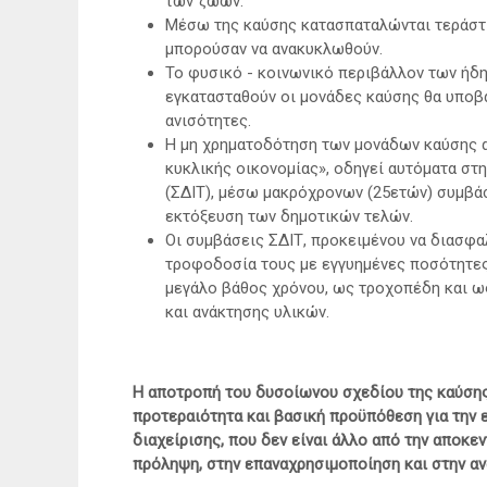
των ζώων.
Μέσω της καύσης κατασπαταλώνται τεράστ
μπορούσαν να ανακυκλωθούν.
Το φυσικό - κοινωνικό περιβάλλον των ήδη
εγκατασταθούν οι μονάδες καύσης θα υποβα
ανισότητες.
Η μη χρηματοδότηση των μονάδων καύσης α
κυκλικής οικονομίας», οδηγεί αυτόματα σ
(ΣΔΙΤ), μέσω μακρόχρονων (25ετών) συμβάσ
εκτόξευση των δημοτικών τελών.
Οι συμβάσεις ΣΔΙΤ, προκειμένου να διασφα
τροφοδοσία τους με εγγυημένες ποσότητες
μεγάλο βάθος χρόνου, ως τροχοπέδη και ω
και ανάκτησης υλικών.
Η αποτροπή του δυσοίωνου σχεδίου της καύση
προτεραιότητα και βασική προϋπόθεση για την
διαχείρισης, που δεν είναι άλλο από την αποκε
πρόληψη, στην επαναχρησιμοποίηση και στην α