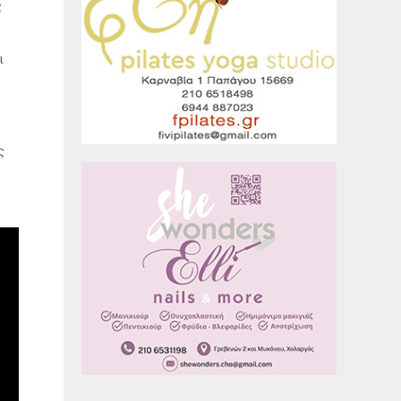
ς
ι
ς