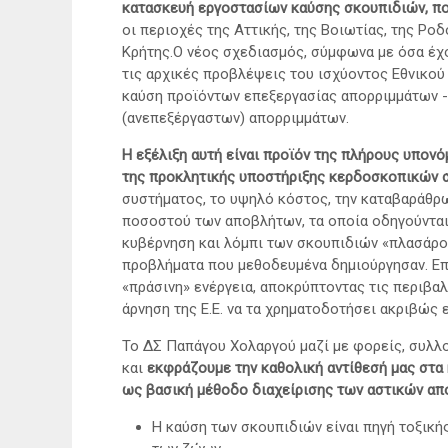
κατασκευή εργοστασίων καύσης σκουπιδιών, πο
οι περιοχές της Αττικής, της Βοιωτίας, της Ρο
Κρήτης.Ο νέος σχεδιασμός, σύμφωνα με όσα έχο
τις αρχικές προβλέψεις του ισχύοντος Εθνικού
καύση προϊόντων επεξεργασίας απορριμμάτων -
(ανεπεξέργαστων) απορριμμάτων.
Η εξέλιξη αυτή είναι προϊόν της πλήρους υπον
της προκλητικής υποστήριξης κερδοσκοπικών
συστήματος, το υψηλό κόστος, την καταβαράθρ
ποσοστού των αποβλήτων, τα οποία οδηγούνται 
κυβέρνηση και λόμπι των σκουπιδιών «πλασάρο
προβλήματα που μεθοδευμένα δημιούργησαν. Επι
«πράσινη» ενέργεια, αποκρύπτοντας τις περιβαλ
άρνηση της Ε.Ε. να τα χρηματοδοτήσει ακριβώς 
Το ΔΣ Παπάγου Χολαργού μαζί με φορείς, συλλ
και
εκφράζουμε την καθολική αντίθεσή μας στα
ως βασική μέθοδο διαχείρισης των αστικών α
Η καύση των σκουπιδιών είναι πηγή τοξικής