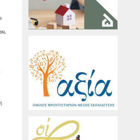
ο
ου,
ι
ή