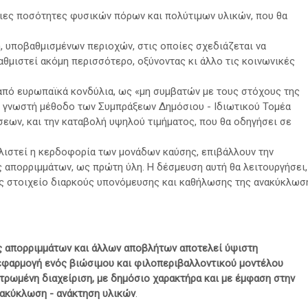
ιες ποσότητες φυσικών πόρων και πολύτιμων υλικών, που θα
, υποβαθμισμένων περιοχών, στις οποίες σχεδιάζεται να
θμιστεί ακόμη περισσότερο, οξύνοντας κι άλλο τις κοινωνικές
πό ευρωπαϊκά κονδύλια, ως «μη συμβατών με τους στόχους της
τη γνωστή μέθοδο των Συμπράξεων Δημόσιου - Ιδιωτικού Τομέα
εων, και την καταβολή υψηλού τιμήματος, που θα οδηγήσει σε
λιστεί η κερδοφορία των μονάδων καύσης, επιβάλλουν την
 απορριμμάτων, ως πρώτη ύλη. Η δέσμευση αυτή θα λειτουργήσει,
ς στοιχείο διαρκούς υπονόμευσης και καθήλωσης της ανακύκλωσ
ς απορριμμάτων και άλλων αποβλήτων αποτελεί ύψιστη
 εφαρμογή ενός βιώσιμου και φιλοπεριβαλλοντικού μοντέλου
ντρωμένη διαχείριση, με δημόσιο χαρακτήρα και με έμφαση στην
νακύκλωση - ανάκτηση υλικών
.