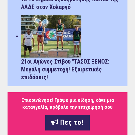
ΑΑΔΕ στον Χολαργό
21οι Αγώνες Στίβου "ΤΑΣΟΣ ΞΕΝΟΣ:
Μεγάλη συμμετοχή! Εξαιρετικές
επιδόσεις!
Επικοινώνησε! Γράψε μια είδηση, κάνε μια
καταγγελία, πρόβαλε την επιχείρησή σου
Πες το!