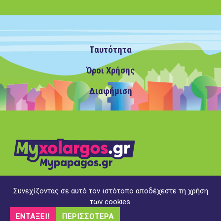
Ταυτότητα
Όροι Χρήσης
Διαφήμιση
Συνεχίζοντας σε αυτό τον ιστότοπο αποδέχεστε τη χρήση
Copyright ©2020 MyXolargos.gr/MyPapagos.gr, με την
των cookies.
επιφύλαξη παντός δικαιώματος
ΕΝΤΆΞΕΙ!
ΠΕΡΙΣΣΌΤΕΡΑ