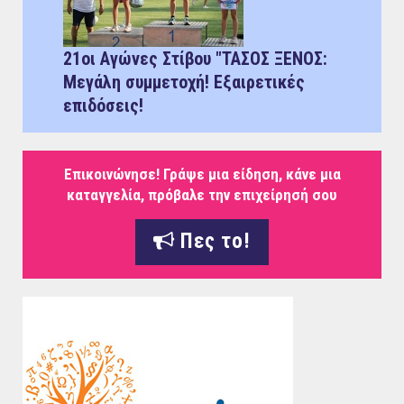
21οι Αγώνες Στίβου "ΤΑΣΟΣ ΞΕΝΟΣ:
Μεγάλη συμμετοχή! Εξαιρετικές
επιδόσεις!
Επικοινώνησε! Γράψε μια είδηση, κάνε μια
καταγγελία, πρόβαλε την επιχείρησή σου
Πες το!