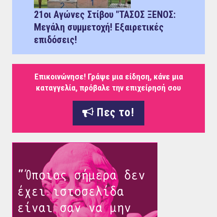
21οι Αγώνες Στίβου "ΤΑΣΟΣ ΞΕΝΟΣ:
Μεγάλη συμμετοχή! Εξαιρετικές
επιδόσεις!
Επικοινώνησε! Γράψε μια είδηση, κάνε μια
καταγγελία, πρόβαλε την επιχείρησή σου
Πες το!