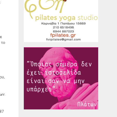
ε
κε
 το
ου,
ων.
87