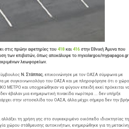
σει στις πρώην αφετηρίες του
418
και
416
στην Εθνική Άμυνα που
ρωση των επιβατών, όπως αποκάλυψε
το myxolargos/mypapagos.gr
εκριμένων λεωφορείων.
 Σύμβουλος
Ν. Στάππας
, επικοινώνησε με τον ΟΑΣΑ σύμφωνα με
λησα με συγκοινωνιολόγο του ΟΑΣΑ και με πληροφόρησε ότι ο χώρ
ΙΚΟ ΜΕΤΡΟ και υποχρεώθηκαν να φύγουν επειδή εκεί πρόκειται ν
δεν έβαλαν μια ενημερωτική πινακίδα νωρίτερα .... δεν υπήρξε
άρχει στην ιστοσελίδα του ΟΑΣΑ, άλλα μέχρι σήμερα δεν την βρή
α αλλάξει τη χρήση γης στο συγκεκριμένο οικόπεδο ιδιοκτησίας
τ
ία χώρου στάθμευσης αυτοκινήτων, ενημερώθηκε για τη μετακίν