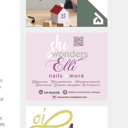
ος
α
κα
ης
ηση