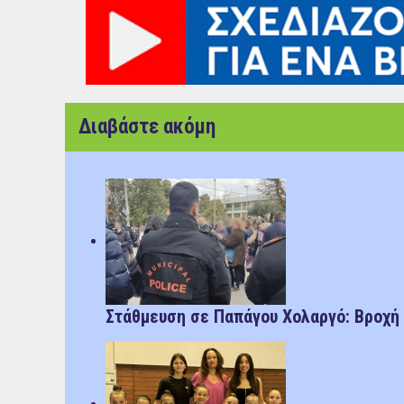
Διαβάστε ακόμη
Στάθμευση σε Παπάγου Χολαργό: Bροχή ο