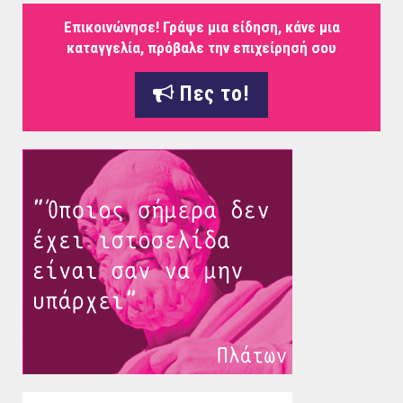
Επικοινώνησε! Γράψε μια είδηση, κάνε μια
καταγγελία, πρόβαλε την επιχείρησή σου
Πες το!