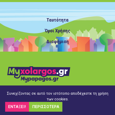
Ταυτότητα
Όροι Χρήσης
Διαφήμιση
Συνεχίζοντας σε αυτό τον ιστότοπο αποδέχεστε τη χρήση
Copyright ©2020 MyXolargos.gr/MyPapagos.gr, με την
των cookies.
επιφύλαξη παντός δικαιώματος
ΕΝΤΆΞΕΙ!
ΠΕΡΙΣΣΌΤΕΡΑ
Υλοποίηση
opk.gr
Διαχείριση
DMS