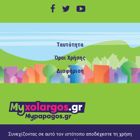
Ταυτότητα
Όροι Χρήσης
Διαφήμιση
Συνεχίζοντας σε αυτό τον ιστότοπο αποδέχεστε τη χρήση
Copyright ©2020 MyXolargos.gr/MyPapagos.gr, με την