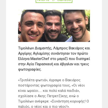
14-05-18
ΕΙΔΉΣΕΙΣ
Τιμολέων Διαμαντής, Λάμπρος Βακιάρος και
Αργύρης Αγλαμίσης συνάντησαν τον πρώτο
Ελληνα MasterChef στο μαγαζί που διατηρεί
στην Αγία Παρασκευή και έβγαλαν και τρεις
φωτογραφίες.
«Τριπλέτα φωτιά», έγραψε ο Βακιάρος
ποστάροντας φωτογραφία τους, «Οι νέοι
είναι ωραίοι..... και πολύ καλά παιδιά»,
σχολίασε ο Ακης Πετρετζίκης, ενώ ο
Τιμολέων ανέφερε: «Συνάντηση κορυφής! Ο
παλιός, ο νέος και ο πιο νέος!».