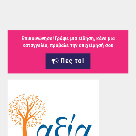
Επικοινώνησε! Γράψε μια είδηση, κάνε μια
καταγγελία, πρόβαλε την επιχείρησή σου
Πες το!