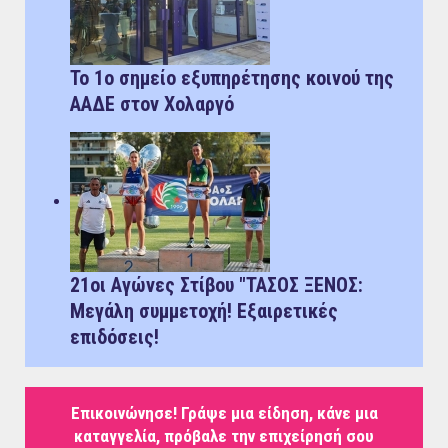
Το 1ο σημείο εξυπηρέτησης κοινού της
ΑΑΔΕ στον Χολαργό
21οι Αγώνες Στίβου "ΤΑΣΟΣ ΞΕΝΟΣ:
Μεγάλη συμμετοχή! Εξαιρετικές
επιδόσεις!
Επικοινώνησε! Γράψε μια είδηση, κάνε μια
καταγγελία, πρόβαλε την επιχείρησή σου