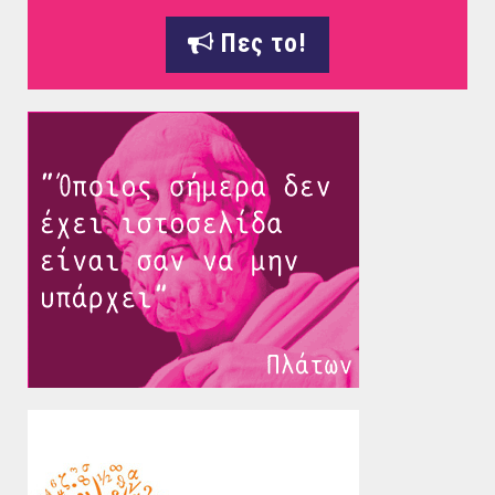
Πες το!