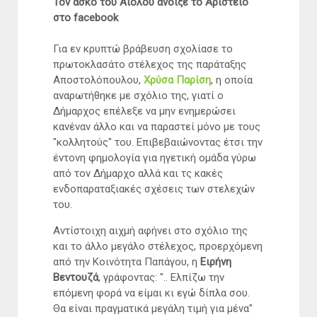
Τον ασκό του Αιόλου άνοιξε το Αριστείο
στο facebook
Για εν κρυπτώ βράβευση σχολίασε το
πρωτοκλασάτο στέλεχος της παράταξης
Αποστολόπουλου,
Χρύσα Παρίση
, η οποία
αναρωτήθηκε με σχόλιο της, γιατί ο
Δήμαρχος επέλεξε να μην ενημερώσει
κανέναν άλλο και να παραστεί μόνο με τους
"κολλητούς" του. Επιβεβαιώνοντας έτσι την
έντονη φημολογία για ηγετική ομάδα γύρω
από τον Δήμαρχο αλλά και τς κακές
ενδοπαραταξιακές σχέσεις των στελεχών
του.
Αντίστοιχη αιχμή αφήνει στο σχόλιο της
και το άλλο μεγάλο στέλεχος, προερχόμενη
από την Κοινότητα Παπάγου, η
Ειρήνη
Βεντουζά
, γράφοντας: ".. Ελπίζω την
επόμενη φορά να είμαι κι εγώ δίπλα σου.
Θα είναι πραγματικά μεγάλη τιμή για μένα"