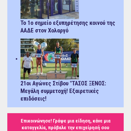
Το 1ο σημείο εξυπηρέτησης κοινού της
ΑΑΔΕ στον Χολαργό
21οι Αγώνες Στίβου "ΤΑΣΟΣ ΞΕΝΟΣ:
Μεγάλη συμμετοχή! Εξαιρετικές
επιδόσεις!
Επικοινώνησε! Γράψε μια είδηση, κάνε μια
καταγγελία, πρόβαλε την επιχείρησή σου