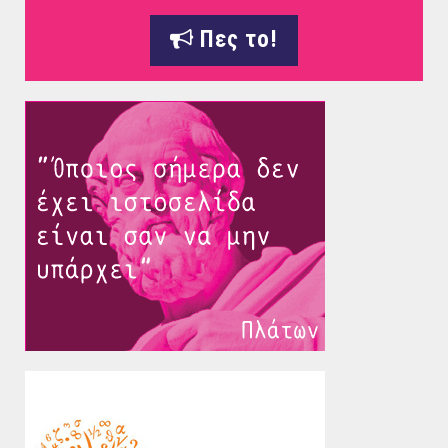
Πες το!