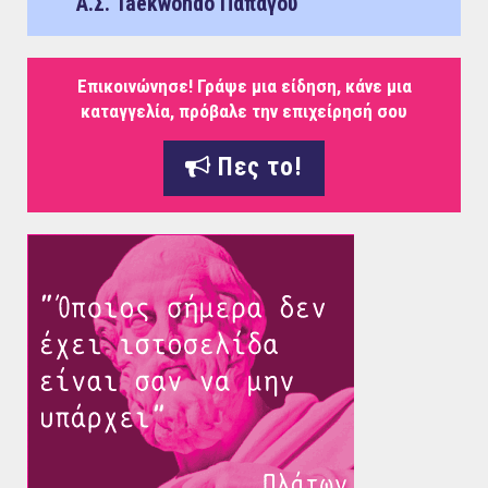
Α.Σ. Taekwondo Παπάγου
Επικοινώνησε! Γράψε μια είδηση, κάνε μια
καταγγελία, πρόβαλε την επιχείρησή σου
Πες το!