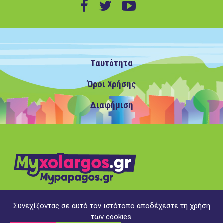
Ταυτότητα
Όροι Χρήσης
Διαφήμιση
Συνεχίζοντας σε αυτό τον ιστότοπο αποδέχεστε τη χρήση
Copyright ©2020 MyXolargos.gr/MyPapagos.gr, με την
των cookies.