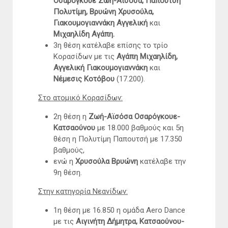
Οσαρόγκουε Ζωή-Αϊσόσα, Παπουτσή
Πολυτίμη, Βρυώνη Χρυσούλα,
Γιακουμογιαννάκη Αγγελική
και
Μιχαηλίδη Αγάπη.
3η θέση κατέλαβε επίσης το τρίο
Κορασίδων με τις
Αγάπη Μιχαηλίδη,
Αγγελική Γιακουμογιαννάκη
και
Νέμεσις Κοτόβου
(17.200).
Στο ατομικό Κορασίδων:
2η θέση η
Ζωή-Αϊσόσα Οσαρόγκουε-
Κατσαούνου
με 18.000 βαθμούς και 5η
θέση η Πολυτίμη Παπουτσή με 17.350
βαθμούς,
ενώ η
Χρυσούλα Βρυώνη
κατέλαβε την
9η θέση.
Στην κατηγορία Νεανίδων:
1η θέση με 16.850 η ομάδα Aero Dance
με τις
Αιγινήτη Δήμητρα, Κατσαούνου-