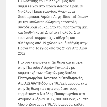
Γυμναστικής του συλλόγου μας που
συμμετείχαν στο Czech Aerobic Open. Οι
Νικόλας Παπαγεωργίου, Αναστασία
Θεοδωρακέα, Αιμιλία Αυγητίδου ταξίδεψαν
με την υπόλοιπη ελληνική αποστολή
συνοδευόμενοι και από τον προπονητή μας
και διεθνή κριτή Δημήτρη Πολύζο. Στο
τουρνουά συμμετείχαν αθλητές και
αθλήτριες από 19 χώρες και διεξήχθη στην
Πράγα της Τσεχίας από τις 21-23 Απριλίου
2023.
Πιο συγκεκριμένα τη 2η θέση κατέκτησε
στην Πεντάδα Ανδρών-Γυναικών με
συμμετοχή των αθλητών μας,
Νικόλα
Παπαγεωργίου, Αναστασία Θεοδωρακέα,
Αιμιλία Αυγητίδου
με 18,722 βαθμούς, ενώ
στην 3η θέση των αγωνισμάτων τους
τερμάτισαν ο
Νικόλας Παπαγεωργίου
στο
Ατομικό Ανδρών με 17,700 βαθμούς και στο
Μικτό Ζευγάρι με 18,700 βαθμούς, καθώς