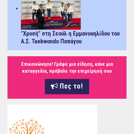
"Χρυσή" στη Σεούλ η Εμμανουηλίδου του
Α.Σ. Taekwondo Παπάγου
Επικοινώνησε! Γράψε μια είδηση, κάνε μια
καταγγελία, πρόβαλε την επιχείρησή σου
Πες το!