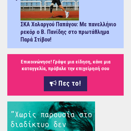
ΣΚΑ Χολαργού Παπάγου: Με πανελλήνιο
ρεκόρ ο Β. Πανίδης στο πρωτάθλημα
Παρά Στίβου!
Επικοινώνησε! Γράψε μια είδηση, κάνε μια
καταγγελία, πρόβαλε την επιχείρησή σου
Πες το!