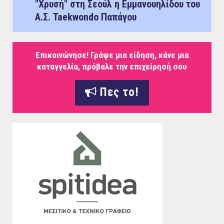
"Χρυσή" στη Σεούλ η Εμμανουηλίδου του
Α.Σ. Taekwondo Παπάγου
Επικοινώνησε! Γράψε μια είδηση, κάνε μια
καταγγελία, πρόβαλε την επιχείρησή σου
Πες το!